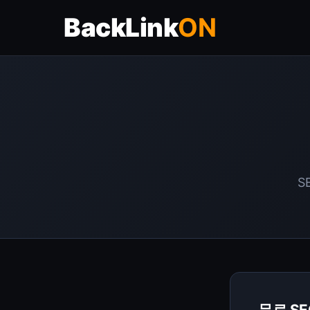
BackLink
ON
S
무료 SE